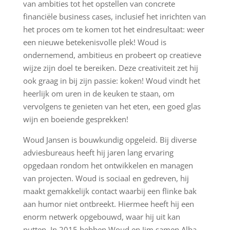
van ambities tot het opstellen van concrete
financiële business cases, inclusief het inrichten van
het proces om te komen tot het eindresultaat: weer
een nieuwe betekenisvolle plek! Woud is
ondernemend, ambitieus en probeert op creatieve
wijze zijn doel te bereiken. Deze creativiteit zet hij
ook graag in bij zijn passie: koken! Woud vindt het
heerlijk om uren in de keuken te staan, om
vervolgens te genieten van het eten, een goed glas
wijn en boeiende gesprekken!
Woud Jansen is bouwkundig opgeleid. Bij diverse
adviesbureaus heeft hij jaren lang ervaring
opgedaan rondom het ontwikkelen en managen
van projecten. Woud is sociaal en gedreven, hij
maakt gemakkelijk contact waarbij een flinke bak
aan humor niet ontbreekt. Hiermee heeft hij een
enorm netwerk opgebouwd, waar hij uit kan
putten. In 2015 hebben Woud en Jim samen Alba